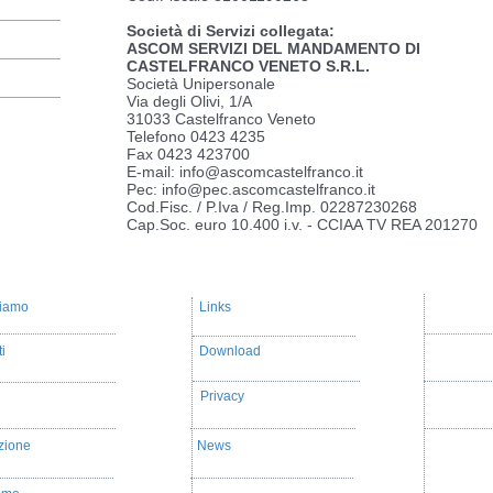
Società di Servizi collegata:
ASCOM SERVIZI DEL MANDAMENTO DI
CASTELFRANCO VENETO S.R.L.
Società Unipersonale
Via degli Olivi, 1/A
31033 Castelfranco Veneto
Telefono 0423 4235
Fax 0423 423700
E-mail: info@ascomcastelfranco.it
Pec: info@pec.ascomcastelfranco.it
Cod.Fisc. / P.Iva / Reg.Imp. 02287230268
Cap.Soc. euro 10.400 i.v. - CCIAA TV REA 201270
iamo
Links
i
Download
Privacy
zione
News