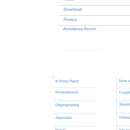
Download
Privacy
Assistenza Ascom
http://corsiascomcastelfranco.blogspot.it
Dove s
In Primo Piano
Presentazione
Contatt
Servizi
Organigramma
Forma
Associarsi